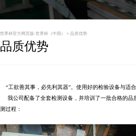
世界杯官方网页版-世界杯（中国）
>
品质优势
品质优势
“
工欲善其事，必先利其器
”
。使用好的检验设备与适
我公司配备了全套检测设备，并培训了一批合格的品
测过程：