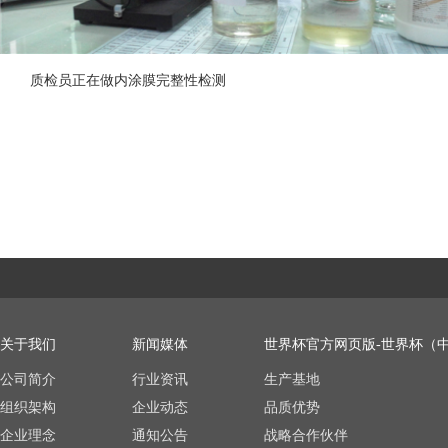
质检员正在做内涂膜完整性检测
关于我们
新闻媒体
世界杯官方网页版-世界杯（
公司简介
行业资讯
生产基地
组织架构
企业动态
品质优势
企业理念
通知公告
战略合作伙伴