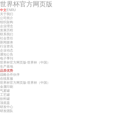
世界杯官方网页版
中文
EN
RU
关于我们
公司简介
组织架构
企业理念
发展历程
联系我们
社会责任
新闻媒体
行业资讯
企业动态
通知公告
电子季刊
世界杯官方网页版-世界杯（中国）
生产基地
品质优势
战略合作伙伴
在线客服
世界杯官方网页版-世界杯（中国）
金属印刷
气雾罐
工艺罐
饮料罐
顶底盖
研发中心
研发团队