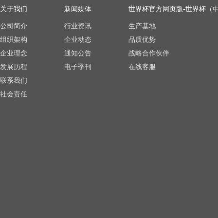
关于我们
新闻媒体
世界杯官方网页版-世界杯（
公司简介
行业资讯
生产基地
组织架构
企业动态
品质优势
企业理念
通知公告
战略合作伙伴
顶底盖
发展历程
电子季刊
在线客服
联系我们
社会责任