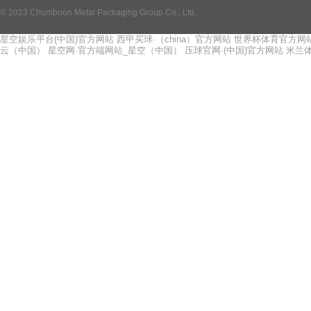
© 2023 Chumboon Metal Packaging Group Co., Ltd.
星空娱乐平台(中国)官方网站
西甲买球·（china）官方网站
世界杯体育官方网
云（中国）
星空网·官方端网站_星空（中国）
压球官网·(中国)官方网站
米兰体