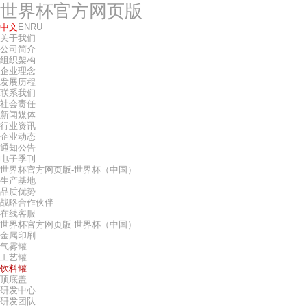
世界杯官方网页版
中文
EN
RU
关于我们
公司简介
组织架构
企业理念
发展历程
联系我们
社会责任
新闻媒体
行业资讯
企业动态
通知公告
电子季刊
世界杯官方网页版-世界杯（中国）
生产基地
品质优势
战略合作伙伴
在线客服
世界杯官方网页版-世界杯（中国）
金属印刷
气雾罐
工艺罐
饮料罐
顶底盖
研发中心
研发团队