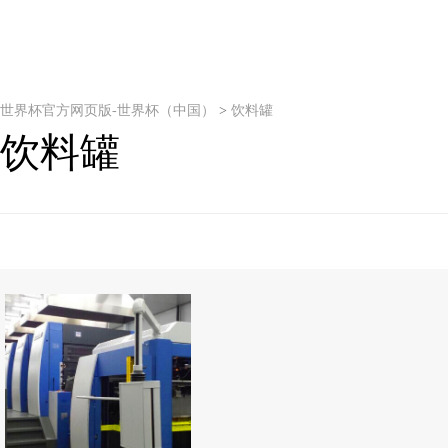
世界杯官方网页版-世界杯（中国）
>
饮料罐
饮料罐