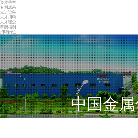
资质荣誉
专利成果
先进设备
人才招聘
人才理念
薪酬福利
招聘岗位
中国金属