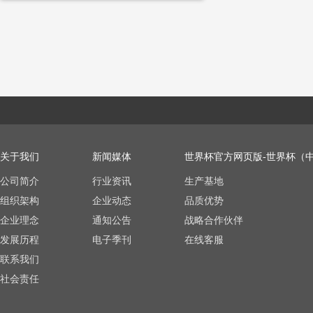
关于我们
新闻媒体
世界杯官方网页版-世界杯（
公司简介
行业资讯
生产基地
组织架构
企业动态
品质优势
企业理念
通知公告
战略合作伙伴
发展历程
电子季刊
在线客服
联系我们
社会责任