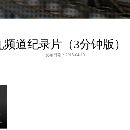
九频道纪录片（3分钟版）
发布日期：2018-04-10