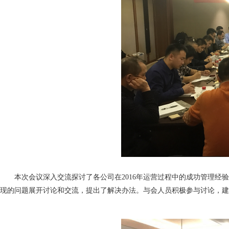
本次会议深入交流探讨了各公司在2016年运营过程中的成功管理
现的问题展开讨论和交流，提出了解决办法。与会人员积极参与讨论，建