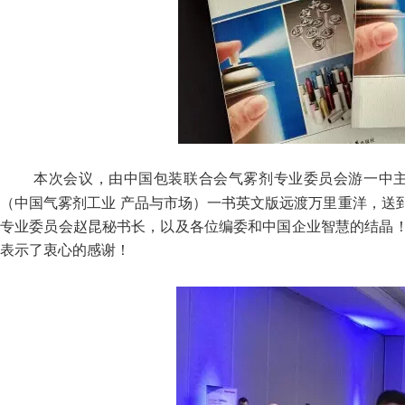
 本次会议，由中国包装联合会气雾剂专业委员会游一中主任主持编著，历时2
（中国气雾剂工业 产品与市场）一书英文版远渡万里重洋，送
专业委员会赵昆秘书长，以及各位编委和中国企业智慧的结晶
表示了衷心的感谢！