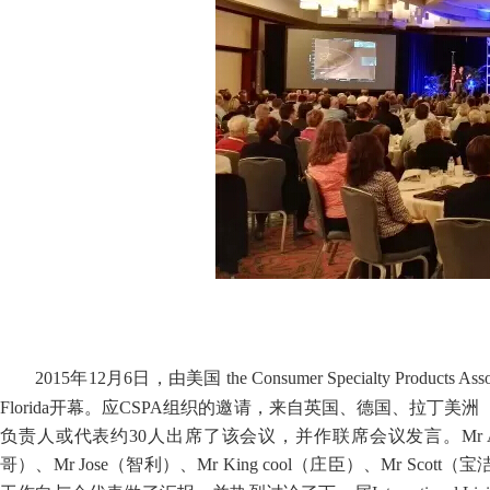
2015年12月6日，由美国 the Consumer Specialty Products Associa
Florida开幕。应CSPA组织的邀请，来自英国、德国、拉
负责人或代表约30人出席了该会议，并作联席会议发言。Mr Alain
哥）、Mr Jose（智利）、Mr King cool（庄臣）、Mr S