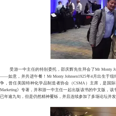
 受游一中主任的特别委托，邵庆辉先生拜会了Mr Monty
——如意，并共进午餐！Mr Monty Johnsen1925年
争，曾任美国特种化学品制造者协会（CSMA）主席，是国际著名的气雾剂权威，
Marketing》专著，并和游一中主任一起出版该书的中文版，该书
已年逾九旬，但是仍然精神矍铄，并且连续参加了多场论坛并发