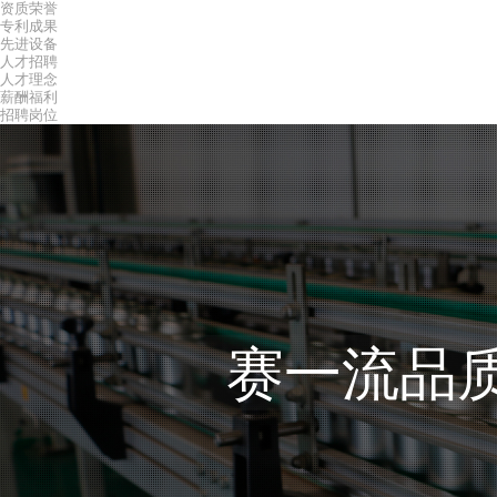
资质荣誉
专利成果
先进设备
人才招聘
人才理念
薪酬福利
招聘岗位
赛一流品