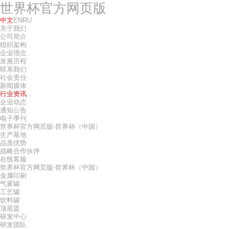
世界杯官方网页版
中文
EN
RU
关于我们
公司简介
组织架构
企业理念
发展历程
联系我们
社会责任
新闻媒体
行业资讯
企业动态
通知公告
电子季刊
世界杯官方网页版-世界杯（中国）
生产基地
品质优势
战略合作伙伴
在线客服
世界杯官方网页版-世界杯（中国）
金属印刷
气雾罐
工艺罐
饮料罐
顶底盖
研发中心
研发团队